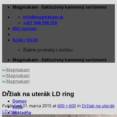
Skip
Magmakam - Exkluzívny kamenný sortiment
to
info@magmakam.sk
content
+421 948 998 358
Môj zoznam
Košík /
€
0.00
Žiadne produkty v košíku.
Magmakam - Exkluzívny kamenný sortiment
Držiak na uterák LD ring
Domov
Published
31. marca 2015
at
600 × 600
in
Držiak na uterák
košík
LD ring
pokladňa