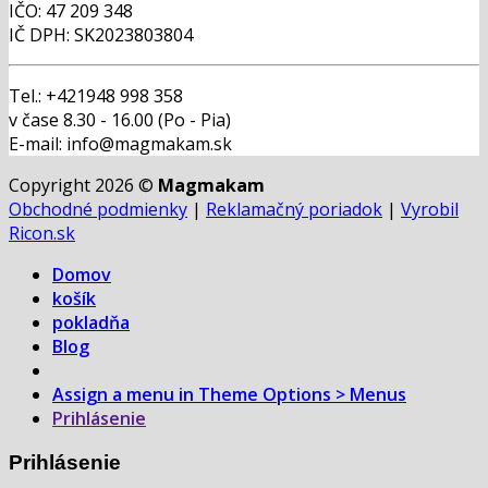
IČO: 47 209 348
IČ DPH: SK2023803804
Tel.: +421948 998 358
v čase 8.30 - 16.00 (Po - Pia)
E-mail: info@magmakam.sk
Copyright 2026 ©
Magmakam
Obchodné podmienky
|
Reklamačný poriadok
|
Vyrobil
Ricon.sk
Domov
košík
pokladňa
Blog
Assign a menu in Theme Options > Menus
Prihlásenie
Prihlásenie