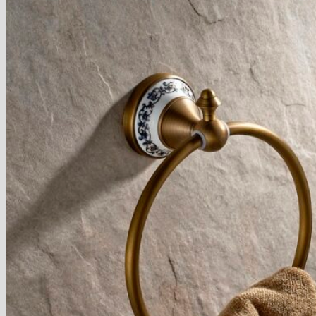
Blog
Hľadať:
Hľadať:
Košík
Žiadne produkty v košíku.