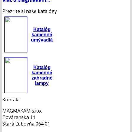
Prezrite si naše katalógy
Katalóg
kamenné
umývadlá
Katalóg
kamenné
záhradné
lampy
Kontakt
MAGMAKAM s.r.o.
Továrenská 11
Stará Ľubovňa 064 01