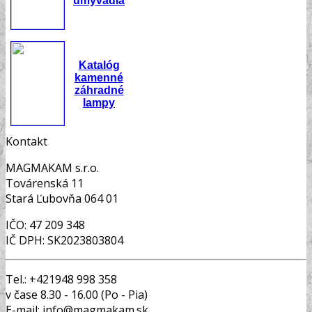
umývadlá
Katalóg
kamenné
záhradné
lampy
Kontakt
MAGMAKAM s.r.o.
Továrenská 11
Stará Ľubovňa 064 01
IČO: 47 209 348
IČ DPH: SK2023803804
Tel.: +421948 998 358
v čase 8.30 - 16.00 (Po - Pia)
E-mail: info@magmakam.sk