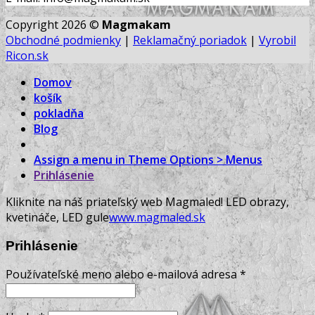
Copyright 2026 ©
Magmakam
Obchodné podmienky
|
Reklamačný poriadok
|
Vyrobil
Ricon.sk
Domov
košík
pokladňa
Blog
Assign a menu in Theme Options > Menus
Prihlásenie
Kliknite na náš priateľský web Magmaled! LED obrazy,
kvetináče, LED gule
www.magmaled.sk
Prihlásenie
Používateľské meno alebo e-mailová adresa
*