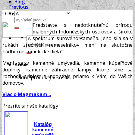
Blog
←
Previous
O nás
Hľadať:
Predstavte si nedotknuteľnú prírodu
malebných Indonézskych ostrovov a široké
spektrum surového kameňa. Jeho sila sa v
Hľadať:
rukách zručných remeselníkov mení na skutočne
nádherné „umelecké diela“.
Mení sa v kamenné umývadlá, kamenné kúpeľňové
Košík
doplnky, kamenné záhradné lampy, ktoré sme sa
rozhodli priniesť z Indonézie priamo k Vám, do Vašich
Žiadne produkty v košíku.
domovov.
Viac o Magmakam...
Prezrite si naše katalógy
Katalóg
kamenné