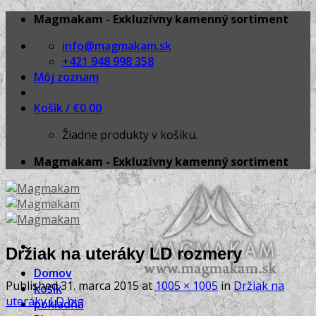
Skip
Magmakam - Exkluzívny kamenný sortiment
to
info@magmakam.sk
content
+421 948 998 358
Môj zoznam
Košík /
€
0.00
Žiadne produkty v košíku.
Magmakam - Exkluzívny kamenný sortiment
Držiak na uteráky LD rozmery
Domov
Published
31. marca 2015
at
1005 × 1005
in
Držiak na
košík
uteráky LD big
pokladňa