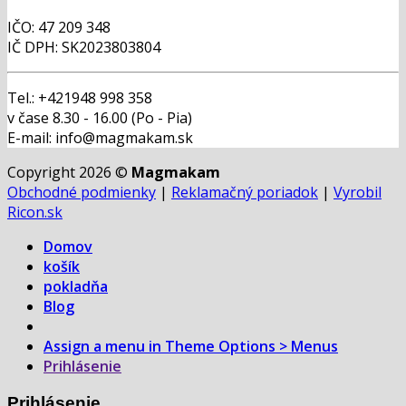
IČO: 47 209 348
IČ DPH: SK2023803804
Tel.: +421948 998 358
v čase 8.30 - 16.00 (Po - Pia)
E-mail: info@magmakam.sk
Copyright 2026 ©
Magmakam
Obchodné podmienky
|
Reklamačný poriadok
|
Vyrobil
Ricon.sk
Domov
košík
pokladňa
Blog
Assign a menu in Theme Options > Menus
Prihlásenie
Prihlásenie