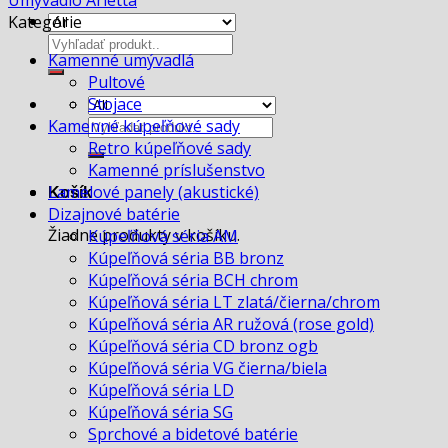
Kategórie
Hľadať:
Kamenné umývadlá
Pultové
Stojace
Hľadať:
Kamenné kúpeľňové sady
Retro kúpeľňové sady
Kamenné príslušenstvo
Lamelové panely (akustické)
Košík
Dizajnové batérie
Žiadne produkty v košíku.
Kúpeľňová séria AM
Kúpeľňová séria BB bronz
Kúpeľňová séria BCH chrom
Kúpeľňová séria LT zlatá/čierna/chrom
Kúpeľňová séria AR ružová (rose gold)
Kúpeľňová séria CD bronz ogb
Kúpeľňová séria VG čierna/biela
Kúpeľňová séria LD
Kúpeľňová séria SG
Sprchové a bidetové batérie