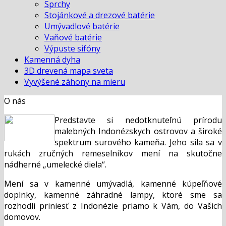
Sprchy
Stojánkové a drezové batérie
Umývadlové batérie
Vaňové batérie
Výpuste sifóny
Kamenná dyha
3D drevená mapa sveta
Vyvýšené záhony na mieru
O nás
Predstavte si nedotknuteľnú prírodu
malebných Indonézskych ostrovov a široké
spektrum surového kameňa. Jeho sila sa v
rukách zručných remeselníkov mení na skutočne
nádherné „umelecké diela“.
Mení sa v kamenné umývadlá, kamenné kúpeľňové
doplnky, kamenné záhradné lampy, ktoré sme sa
rozhodli priniesť z Indonézie priamo k Vám, do Vašich
domovov.