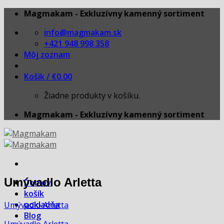
Skip
Magmakam - Exkluzívny kamenný sortiment
to
info@magmakam.sk
content
+421 948 998 358
Môj zoznam
Košík /
€
0.00
Žiadne produkty v košíku.
Magmakam - Exkluzívny kamenný sortiment
Umývadlo Arletta
Domov
košík
pokladňa
Umývadlo Arletta
Blog
Umývadlo Arletta