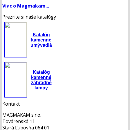
Viac o Magmakam...
Prezrite si naše katalógy
Katalóg
kamenné
umývadlá
Katalóg
kamenné
záhradné
lampy
Kontakt
MAGMAKAM s.r.o.
Továrenská 11
Stará Ľubovňa 064 01