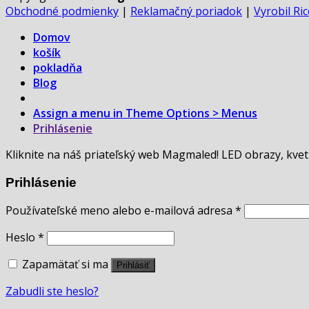
Obchodné podmienky
|
Reklamačný poriadok
|
Vyrobil Ri
Domov
košík
pokladňa
Blog
Assign a menu in Theme Options > Menus
Prihlásenie
Kliknite na náš priateľský web Magmaled! LED obrazy, kvet
Prihlásenie
Používateľské meno alebo e-mailová adresa
*
Heslo
*
Zapamätať si ma
Prihlásiť
Zabudli ste heslo?