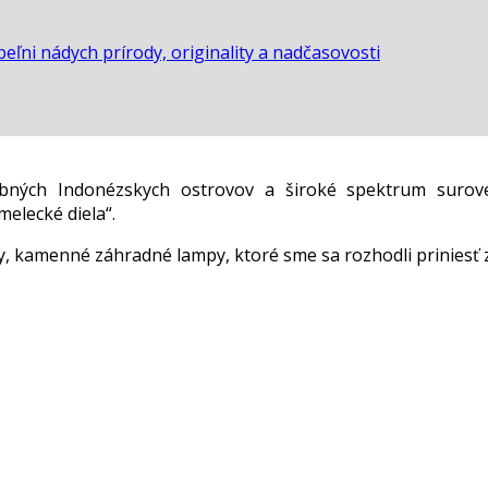
eľni nádych prírody, originality a nadčasovosti
ebných Indonézskych ostrovov a široké spektrum surov
elecké diela“.
 kamenné záhradné lampy, ktoré sme sa rozhodli priniesť 