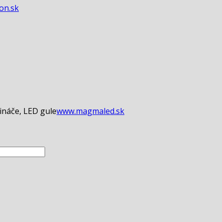
con.sk
ináče, LED gule
www.magmaled.sk