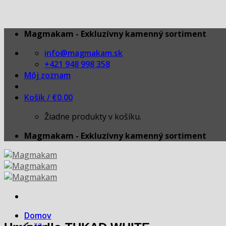
Skip
Magmakam - Exkluzívny kamenný sortiment
to
info@magmakam.sk
content
+421 948 998 358
Môj zoznam
Košík /
€
0.00
Žiadne produkty v košíku.
Magmakam - Exkluzívny kamenný sortiment
Domov