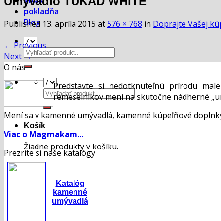
Umývadlo TUKAD WHITE
košík
pokladňa
Blog
Published
13. apríla 2015
at
576 × 768
in
Doprajte Vašej kúp
←
Previous
Hľadať:
Next
→
O nás
Predstavte si nedotknuteľnú prírodu mal
Hľadať:
remeselníkov mení na skutočne nádherné „um
Mení sa v kamenné umývadlá, kamenné kúpeľňové doplnky,
Košík
Viac o Magmakam...
Žiadne produkty v košíku.
Prezrite si naše katalógy
Katalóg
kamenné
umývadlá