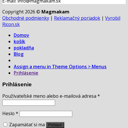
E-mail: info@magmakam.sk
Copyright 2026 ©
Magmakam
Obchodné podmienky
|
Reklamačný poriadok
|
Vyrobil
Ricon.sk
Domov
košík
pokladňa
Blog
Assign a menu in Theme Options > Menus
Prihlásenie
Prihlásenie
Používateľské meno alebo e-mailová adresa
*
Heslo
*
Zapamätať si ma
Prihlásiť