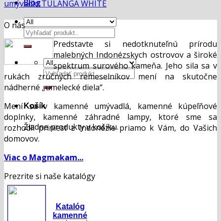
Blog
umývadlo TULANGA WHITE
O nás
Hľadať:
Predstavte si nedotknuteľnú prírodu
malebných Indonézskych ostrovov a široké
spektrum surového kameňa. Jeho sila sa v
Hľadať:
rukách zručných remeselníkov mení na skutočne
nádherné „umelecké diela“.
Mení sa v kamenné umývadlá, kamenné kúpeľňové
Košík
doplnky, kamenné záhradné lampy, ktoré sme sa
Žiadne produkty v košíku.
rozhodli priniesť z Indonézie priamo k Vám, do Vašich
domovov.
Viac o Magmakam...
Prezrite si naše katalógy
Katalóg
kamenné