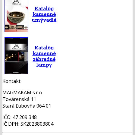
Katalóg
kamenné
umývadlá
Katalóg
kamenné
záhradné
lampy
Kontakt
MAGMAKAM s.r.o.
Továrenská 11
Stará Ľubovňa 064 01
IČO: 47 209 348
IČ DPH: SK2023803804