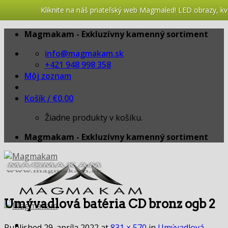
Kliknite na náš priateľský web Magmaled! LED obrazy, kv
Skip
Magmakam - Exkluzívny kamenný sortiment
to
info@magmakam.sk
content
+421 948 998 358
Môj zoznam
Košík /
€
0.00
Žiadne produkty v košíku.
Magmakam - Exkluzívny kamenný sortiment
Umývadlová batéria CD bronz ogb 2
Published
29. apríla 2022
at
831 × 570
in
Umývadlová