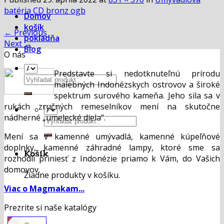
batéria CD bronz ogb
Domov
košík
←
Previous
pokladňa
Next
→
Blog
O nás
Predstavte si nedotknuteľnú prírodu
Hľadať:
malebných Indonézskych ostrovov a široké
spektrum surového kameňa. Jeho sila sa v
rukách zručných remeselníkov mení na skutočne
nádherné „umelecké diela“.
Hľadať:
Mení sa v kamenné umývadlá, kamenné kúpeľňové
doplnky, kamenné záhradné lampy, ktoré sme sa
Košík
rozhodli priniesť z Indonézie priamo k Vám, do Vašich
domovov.
Žiadne produkty v košíku.
Viac o Magmakam...
Prezrite si naše katalógy