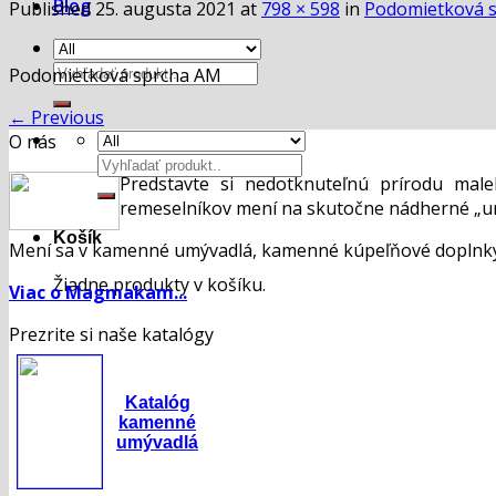
Blog
Published
25. augusta 2021
at
798 × 598
in
Podomietková 
Hľadať:
Podomietková sprcha AM
←
Previous
O nás
Hľadať:
Predstavte si nedotknuteľnú prírodu mal
remeselníkov mení na skutočne nádherné „um
Košík
Mení sa v kamenné umývadlá, kamenné kúpeľňové doplnky,
Žiadne produkty v košíku.
Viac o Magmakam...
Prezrite si naše katalógy
Katalóg
kamenné
umývadlá