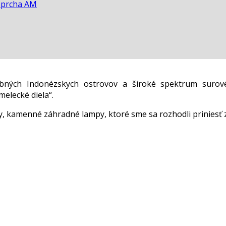
sprcha AM
ebných Indonézskych ostrovov a široké spektrum surov
elecké diela“.
 kamenné záhradné lampy, ktoré sme sa rozhodli priniesť 