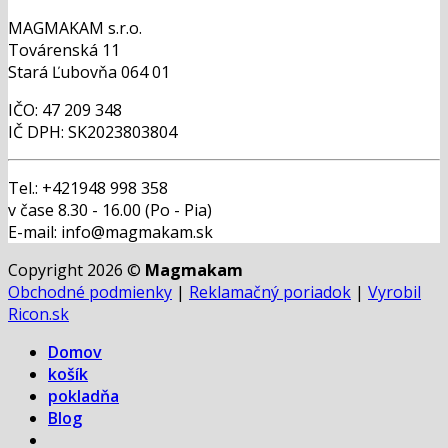
MAGMAKAM s.r.o.
Továrenská 11
Stará Ľubovňa 064 01
IČO: 47 209 348
IČ DPH: SK2023803804
Tel.: +421948 998 358
v čase 8.30 - 16.00 (Po - Pia)
E-mail: info@magmakam.sk
Copyright 2026 ©
Magmakam
Obchodné podmienky
|
Reklamačný poriadok
|
Vyrobil
Ricon.sk
Domov
košík
pokladňa
Blog