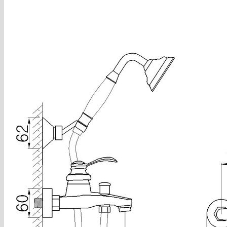
Domov
košík
pokladňa
Blog
Hľadať:
Hľadať:
Košík
Žiadne produkty v košíku.