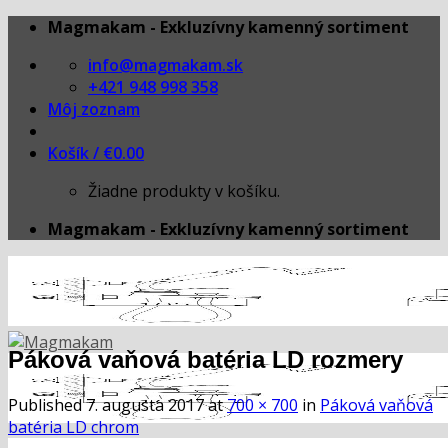
Skip
Magmakam - Exkluzívny kamenný sortiment
to
info@magmakam.sk
content
+421 948 998 358
Môj zoznam
Košík /
€
0.00
Žiadne produkty v košíku.
Magmakam - Exkluzívny kamenný sortiment
Páková vaňová batéria LD rozmery
Published
7. augusta 2017
at
700 × 700
in
Páková vaňová
batéria LD chrom