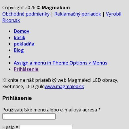
Copyright 2026 ©
Magmakam
Obchodné podmienky
|
Reklamačný poriadok
|
Vyrobil
Ricon.sk
Domov
košík
pokladňa
Blog
Assign a menu in Theme Options > Menus
Prihlásenie
Kliknite na náš priateľský web Magmaled! LED obrazy,
kvetináče, LED gule
www.magmaled.sk
Prihlásenie
Používateľské meno alebo e-mailová adresa
*
Heslo
*