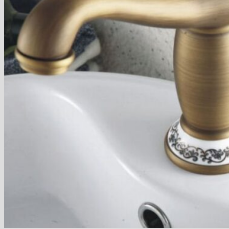
Blog
Hľadať:
Hľadať:
Košík
Žiadne produkty v košíku.