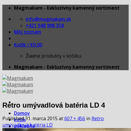
Skip
Magmakam - Exkluzívny kamenný sortiment
to
info@magmakam.sk
content
+421 948 998 358
Môj zoznam
Košík /
€
0.00
Žiadne produkty v košíku.
Magmakam - Exkluzívny kamenný sortiment
Retro umývadlová batéria LD 4
Domov
Published
31. marca 2015
at
607 × 456
in
Retro
košík
umývadlová batéria LD
pokladňa