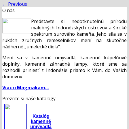
←
Previous
O nás
Predstavte si nedotknuteľnú prírodu
malebných Indonézskych ostrovov a široké
spektrum surového kameňa. Jeho sila sa v
rukách zručných remeselníkov mení na skutočne
nádherné „umelecké diela“.
Mení sa v kamenné umývadlá, kamenné kúpeľňové
doplnky, kamenné záhradné lampy, ktoré sme sa
rozhodli priniesť z Indonézie priamo k Vám, do Vašich
domovov.
Viac o Magmakam...
Prezrite si naše katalógy
Katalóg
kamenné
umývadlá