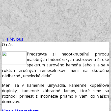
←
Previous
O nás
Predstavte si nedotknuteľnú prírodu
malebných Indonézskych ostrovov a široké
spektrum surového kameňa. Jeho sila sa v
rukách zručných remeselníkov mení na skutočne
nádherné „umelecké diela“.
Mení sa v kamenné umývadlá, kamenné kúpeľňové
doplnky, kamenné záhradné lampy, ktoré sme sa
rozhodli priniesť z Indonézie priamo k Vám, do Vašich
domovov.
Viac o Magmakam...