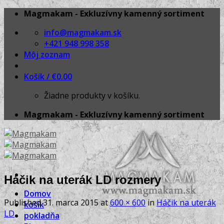
Skip
Magmakam - Exkluzívny kamenný sortiment
to
info@magmakam.sk
content
+421 948 998 358
Môj zoznam
Košík /
€
0.00
Žiadne produkty v košíku.
Magmakam - Exkluzívny kamenný sortiment
Háčik na uterák LD rozmery
Domov
Published
31. marca 2015
at
600 × 600
in
Háčik na uterák
košík
LD
pokladňa