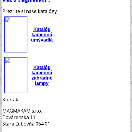
Prezrite si naše katalógy
Katalóg
kamenné
umývadlá
Katalóg
kamenné
záhradné
lampy
Kontakt
MAGMAKAM s.r.o.
Továrenská 11
Stará Ľubovňa 064 01