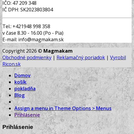
IČO: 47 209 348
IČ DPH: SK2023803804
Tel.: +421948 998 358
v čase 8.30 - 16.00 (Po - Pia)
E-mail: info@magmakam.sk
Copyright 2026 ©
Magmakam
Obchodné podmienky
|
Reklamačný poriadok
|
Vyrobil
Ricon.sk
Domov
košík
pokladňa
Blog
Assign a menu in Theme Options > Menus
Prihlásenie
Prihlásenie