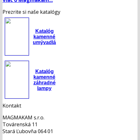
Prezrite si naše katalógy
Katalóg
kamenné
umývadlá
Katalóg
kamenné
záhradné
lampy
Kontakt
MAGMAKAM s.r.o.
Továrenská 11
Stará Ľubovňa 064 01