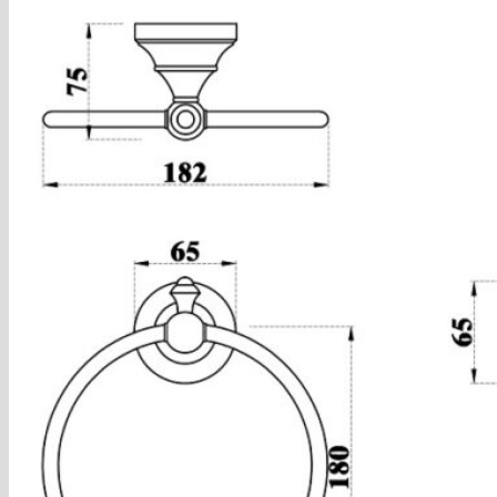
Blog
Hľadať:
Hľadať:
Košík
Žiadne produkty v košíku.