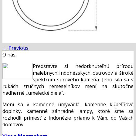
←
Previous
O nás
Predstavte si nedotknuteľnú prírodu
malebných Indonézskych ostrovov a široké
spektrum surového kameňa. Jeho sila sa v
rukách zručných remeselníkov mení na skutočne
nádherné „umelecké diela“.
Mení sa v kamenné umývadlá, kamenné kúpeľňové
doplnky, kamenné záhradné lampy, ktoré sme sa
rozhodli priniesť z Indonézie priamo k Vám, do Vašich
domovov.
Viac o Magmakam...