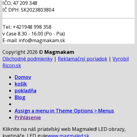
IČO: 47 209 348
IČ DPH: SK2023803804
Tel.: +421948 998 358
v čase 8.30 - 16.00 (Po - Pia)
E-mail: info@magmakam.sk
Copyright 2026 ©
Magmakam
Obchodné podmienky
|
Reklamačný poriadok
|
Vyrobil
Ricon.sk
Domov
košík
pokladňa
Blog
Assign a menu in Theme Options > Menus
Prihlásenie
Kliknite na náš priateľský web Magmaled! LED obrazy,
kvetináče, LED gule
www.magmaled.sk