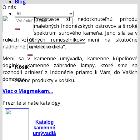
Blog
O nás
Predstavte si nedotknuteľnú prírodu
Hľadať:
malebných Indonézskych ostrovov a široké
spektrum surového kameňa. Jeho sila sa v
rukách zručných remeselníkov mení na skutočne
Hľadať:
nádherné „umelecké diela“.
Mení sa v kamenné umývadlá, kamenné kúpeľňové
doplnky, kamenné záhradné lampy, ktoré sme sa
Košík
rozhodli priniesť z Indonézie priamo k Vám, do Vašich
domovov.
Žiadne produkty v košíku.
Viac o Magmakam...
Prezrite si naše katalógy
Katalóg
kamenné
umývadlá