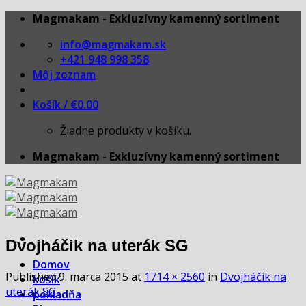
Skip
Magmakam - Exkluzívny kamenný sortiment
to
info@magmakam.sk
content
+421 948 998 358
Môj zoznam
Košík /
€
0.00
Žiadne produkty v košíku.
Magmakam - Exkluzívny kamenný sortiment
Dvojháčik na uterák SG
Domov
Published
9. marca 2015
at
1714 × 2560
in
Dvojháčik na
košík
uterák SG
pokladňa