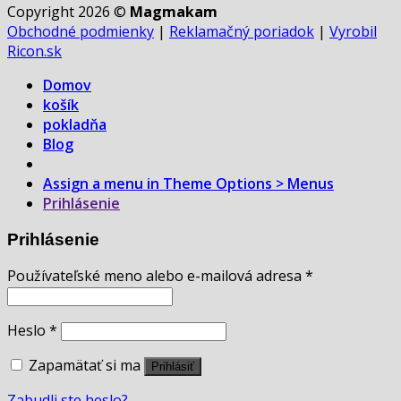
Copyright 2026 ©
Magmakam
Obchodné podmienky
|
Reklamačný poriadok
|
Vyrobil
Ricon.sk
Domov
košík
pokladňa
Blog
Assign a menu in Theme Options > Menus
Prihlásenie
Prihlásenie
Používateľské meno alebo e-mailová adresa
*
Heslo
*
Zapamätať si ma
Prihlásiť
Zabudli ste heslo?