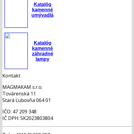
Katalóg
kamenné
umývadlá
Katalóg
kamenné
záhradné
lampy
Kontakt
MAGMAKAM s.r.o.
Továrenská 11
Stará Ľubovňa 064 01
IČO: 47 209 348
IČ DPH: SK2023803804