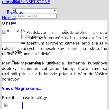
Blog
umývadlo SUNSET STONE
←
Previous
Hľadať:
Next
→
O nás
Predstavte si nedotknuteľnú prírodu
Hľadať:
malebných Indonézskych ostrovov a široké
spektrum surového kameňa. Jeho sila sa v
rukách zručných remeselníkov mení na skutočne
Košík
nádherné „umelecké diela“.
Žiadne produkty v košíku.
Mení sa v kamenné umývadlá, kamenné kúpeľňové
doplnky, kamenné záhradné lampy, ktoré sme sa
rozhodli priniesť z Indonézie priamo k Vám, do Vašich
domovov.
Viac o Magmakam...
Prezrite si naše katalógy