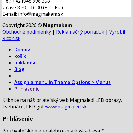
Tel.: +421948 998 358
v čase 8.30 - 16.00 (Po - Pia)
E-mail: info@magmakam.sk
Copyright 2026 ©
Magmakam
Obchodné podmienky
|
Reklamačný poriadok
|
Vyrobil
Ricon.sk
Domov
košík
pokladňa
Blog
Assign a menu in Theme Options > Menus
Prihlásenie
Kliknite na náš priateľský web Magmaled! LED obrazy,
kvetináče, LED gule
www.magmaled.sk
Prihlásenie
Používateľské meno alebo e-mailová adresa
*