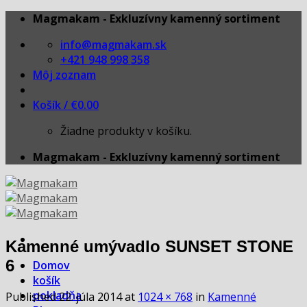
Skip
Magmakam - Exkluzívny kamenný sortiment
to
info@magmakam.sk
content
+421 948 998 358
Môj zoznam
Košík /
€
0.00
Žiadne produkty v košíku.
Magmakam - Exkluzívny kamenný sortiment
Kamenné umývadlo SUNSET STONE
6
Domov
košík
pokladňa
Published
22. júla 2014
at
1024 × 768
in
Kamenné