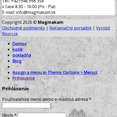
Tel.: +421948 998 358
v čase 8.30 - 16.00 (Po - Pia)
E-mail: info@magmakam.sk
Copyright 2026 ©
Magmakam
Obchodné podmienky
|
Reklamačný poriadok
|
Vyrobil
Ricon.sk
Domov
košík
pokladňa
Blog
Assign a menu in Theme Options > Menus
Prihlásenie
Prihlásenie
Používateľské meno alebo e-mailová adresa
*
Heslo
*