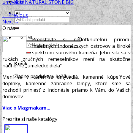
Blog
umývadlo NATURAL STONE BIG
←
Previous
Hľadať:
Next
→
O nás
Predstavte si nedotknuteľnú prírodu
Hľadať:
malebných Indonézskych ostrovov a široké
spektrum surového kameňa. Jeho sila sa v
rukách zručných remeselníkov mení na skutočne
Košík
nádherné „umelecké diela“.
Žiadne produkty v košíku.
Mení sa v kamenné umývadlá, kamenné kúpeľňové
doplnky, kamenné záhradné lampy, ktoré sme sa
rozhodli priniesť z Indonézie priamo k Vám, do Vašich
domovov.
Viac o Magmakam...
Prezrite si naše katalógy