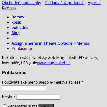
Obchodné podmienky
|
Reklamačný poriadok
|
Vyrobil
Ricon.sk
Domov
košík
pokladňa
Blog
Assign a menu in Theme Options > Menus
Prihlásenie
Kliknite na náš priateľský web Magmaled! LED obrazy,
kvetináče, LED gule
www.magmaled.sk
Prihlásenie
Používateľské meno alebo e-mailová adresa
*
Heslo
*
Zapamätať si ma
Prihlásiť