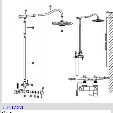
Blog
Hľadať:
Hľadať:
Košík
Žiadne produkty v košíku.
←
Previous
O nás