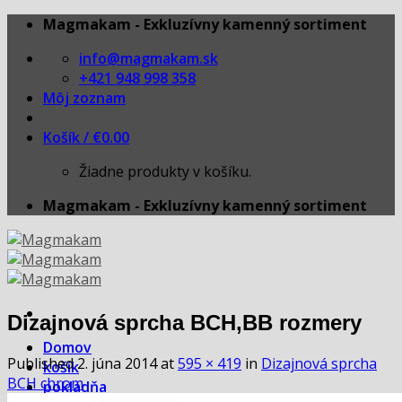
Skip
Magmakam - Exkluzívny kamenný sortiment
to
info@magmakam.sk
content
+421 948 998 358
Môj zoznam
Košík /
€
0.00
Žiadne produkty v košíku.
Magmakam - Exkluzívny kamenný sortiment
Dizajnová sprcha BCH,BB rozmery
Domov
Published
2. júna 2014
at
595 × 419
in
Dizajnová sprcha
košík
BCH chrom
pokladňa