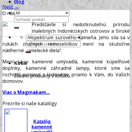
Blog
Next
→
O nás
Hľadať:
Predstavte si nedotknuteľnú prírodu
malebných Indonézskych ostrovov a široké
spektrum surového kameňa. Jeho sila sa v
Hľadať:
rukách zručných remeselníkov mení na skutočne
nádherné „umelecké diela“.
Mení sa v kamenné umývadlá, kamenné kúpeľňové
Košík
doplnky, kamenné záhradné lampy, ktoré sme sa
rozhodli priniesť z Indonézie priamo k Vám, do Vašich
Žiadne produkty v košíku.
domovov.
Viac o Magmakam...
Prezrite si naše katalógy
Katalóg
kamenné