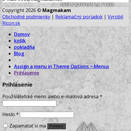
Copyright 2026 ©
Magmakam
Obchodné podmienky
|
Reklamačný poriadok
|
Vyrobil
Ricon.sk
Domov
košík
pokladňa
Blog
Assign a menu in Theme Options > Menus
Prihlásenie
Prihlásenie
Používateľské meno alebo e-mailová adresa
*
Heslo
*
Zapamätať si ma
Prihlásiť