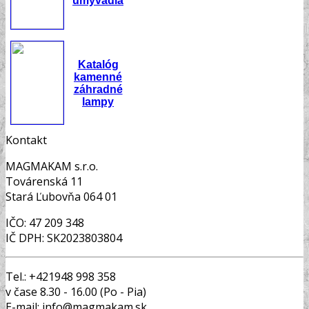
umývadlá
Katalóg
kamenné
záhradné
lampy
Kontakt
MAGMAKAM s.r.o.
Továrenská 11
Stará Ľubovňa 064 01
IČO: 47 209 348
IČ DPH: SK2023803804
Tel.: +421948 998 358
v čase 8.30 - 16.00 (Po - Pia)
E-mail: info@magmakam.sk