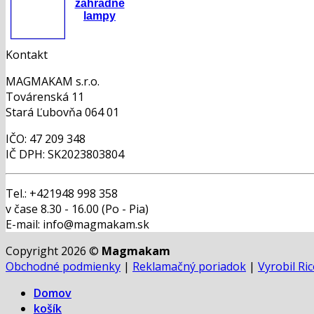
záhradné
lampy
Kontakt
MAGMAKAM s.r.o.
Továrenská 11
Stará Ľubovňa 064 01
IČO: 47 209 348
IČ DPH: SK2023803804
Tel.: +421948 998 358
v čase 8.30 - 16.00 (Po - Pia)
E-mail: info@magmakam.sk
Copyright 2026 ©
Magmakam
Obchodné podmienky
|
Reklamačný poriadok
|
Vyrobil Ri
Domov
košík