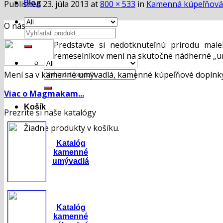
Blog
Published
23. júla 2013
at
800 × 533
in
Kamenná kúpeľňová
O nás
Hľadať:
Predstavte si nedotknuteľnú prírodu mal
remeselníkov mení na skutočne nádherné „um
Hľadať:
Mení sa v kamenné umývadlá, kamenné kúpeľňové doplnky,
Viac o Magmakam...
Košík
Prezrite si naše katalógy
Žiadne produkty v košíku.
Katalóg
kamenné
umývadlá
Katalóg
kamenné