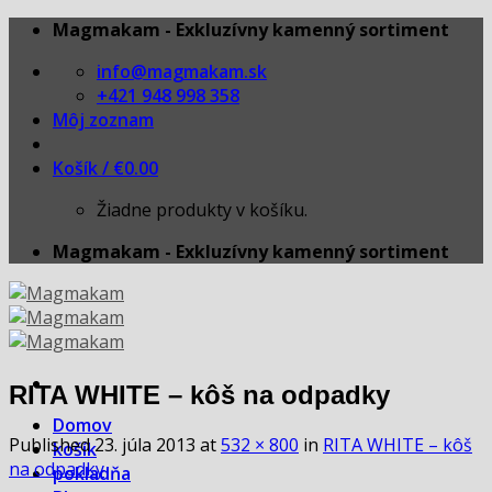
Skip
Magmakam - Exkluzívny kamenný sortiment
to
info@magmakam.sk
content
+421 948 998 358
Môj zoznam
Košík /
€
0.00
Žiadne produkty v košíku.
Magmakam - Exkluzívny kamenný sortiment
RITA WHITE – kôš na odpadky
Domov
Published
23. júla 2013
at
532 × 800
in
RITA WHITE – kôš
košík
na odpadky
pokladňa