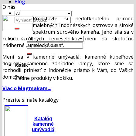
Blog
O nás
Predstavte si nedotknuteľnú prírodu
Hľadať:
malebných Indonézskych ostrovov a široké
spektrum surového kameňa. Jeho sila sa v
rukách zručných remeselníkov mení na skutočne
Hľadať:
nádherné „umelecké diela“.
Mení sa v kamenné umývadlá, kamenné kúpeľňové
doplnky, kamenné záhradné lampy, ktoré sme sa
Košík
rozhodli priniesť z Indonézie priamo k Vám, do Vašich
domovov.
Žiadne produkty v košíku.
Viac o Magmakam...
Prezrite si naše katalógy
Katalóg
kamenné
umývadlá