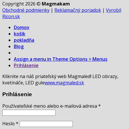
Copyright 2026 ©
Magmakam
Obchodné podmienky
|
Reklamačný poriadok
|
Vyrobil
Ricon.sk
Domov
košík
pokladňa
Blog
Assign a menu in Theme Options > Menus
Prihlásenie
Kliknite na náš priateľský web Magmaled! LED obrazy,
kvetináče, LED gule
www.magmaled.sk
Prihlásenie
Používateľské meno alebo e-mailová adresa
*
Heslo
*